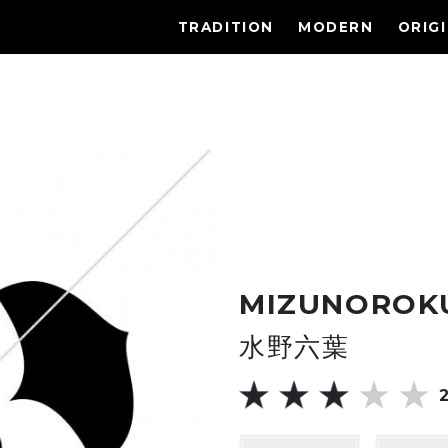
TRADITION
MODERN
ORIG
MIZUNOROK
水野六葉