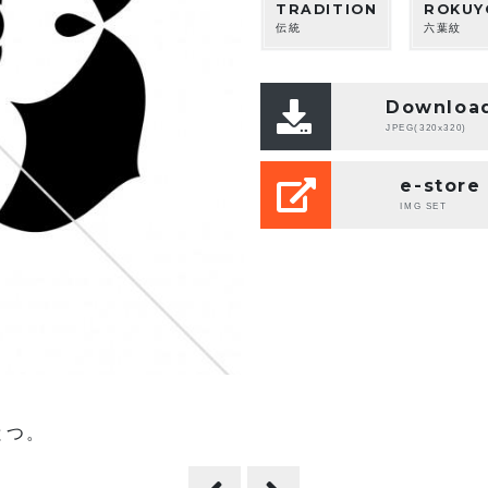
TRADITION
ROKUY
伝統
六葉紋
Downloa
JPEG(320x320)
e-store
IMG SET
とつ。