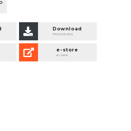
O
d
Download
PNG(320x320)
e-store
AI DATA