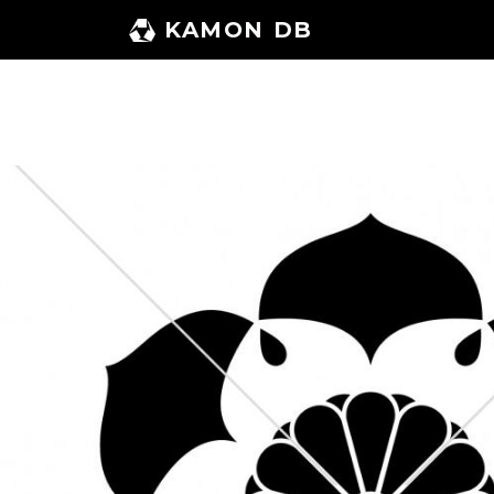
コ
KAMON DB
ン
テ
ン
ツ
へ
ス
キ
ッ
プ