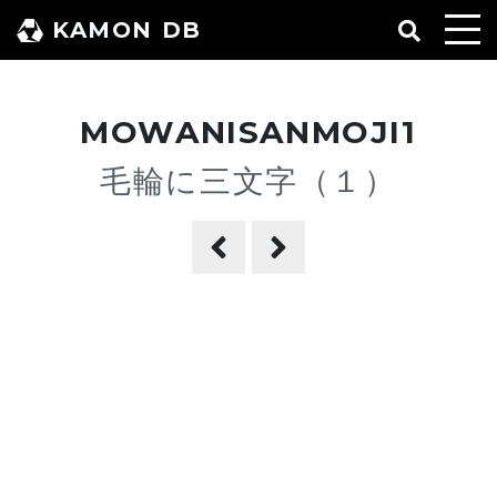
コ
KAMON DB
ン
テ
ン
MOWANISANMOJI1
ツ
へ
毛輪に三文字（１）
ス
キ
ッ
プ