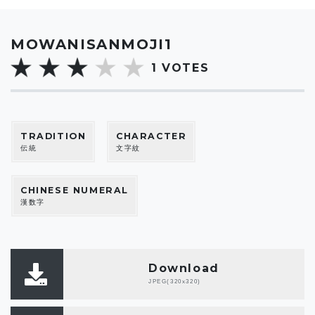
MOWANISANMOJI1
1
VOTES
TRADITION
CHARACTER
伝統
文字紋
CHINESE NUMERAL
漢数字
Download
JPEG(320x320)