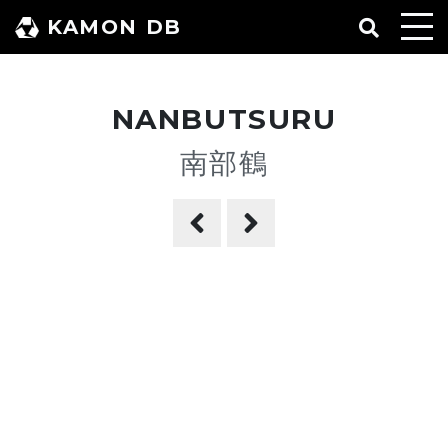
コ
KAMON DB
ン
テ
ン
NANBUTSURU
ツ
へ
南部鶴
ス
キ
ッ
プ