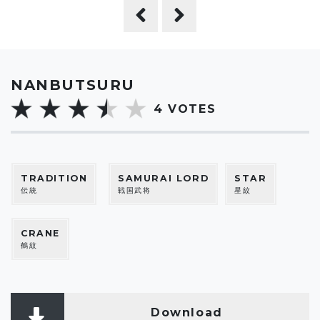
NANBUTSURU
4
VOTES
TRADITION
SAMURAI LORD
STAR
伝統
戦国武将
星紋
CRANE
鶴紋
Download