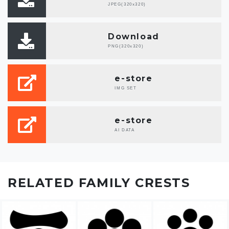
JPEG(320x320)
Download
PNG(320x320)
e-store
IMG SET
e-store
AI DATA
RELATED FAMILY CRESTS