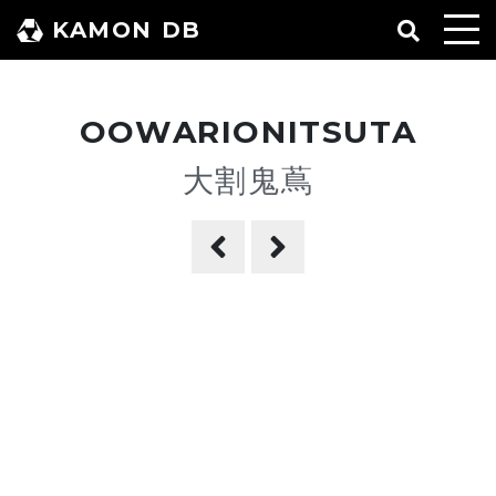
コ
KAMON DB
ン
テ
ン
OOWARIONITSUTA
ツ
へ
大割鬼蔦
ス
キ
ッ
プ