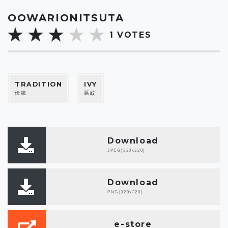
OOWARIONITSUTA
1
VOTES
TRADITION
IVY
伝統
蔦紋
Download
JPEG(320x320)
Download
PNG(320x320)
e-store