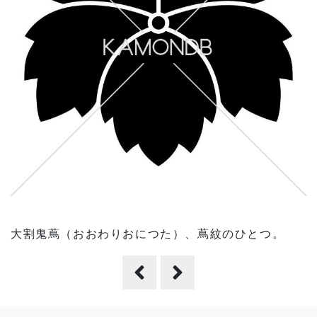
大割鬼蔦（おおわりおにつた）、蔦紋のひとつ。