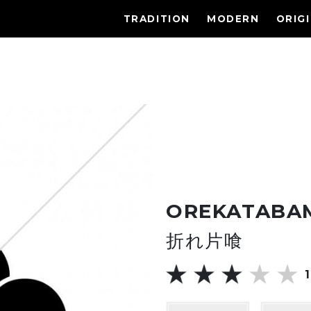
TRADITION
MODERN
ORIG
OREKATABA
折れ片喰
1