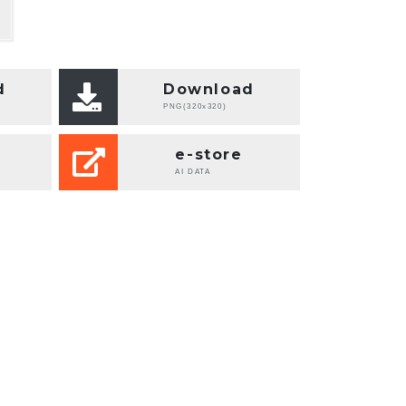
S
d
Download
PNG(320x320)
e-store
AI DATA