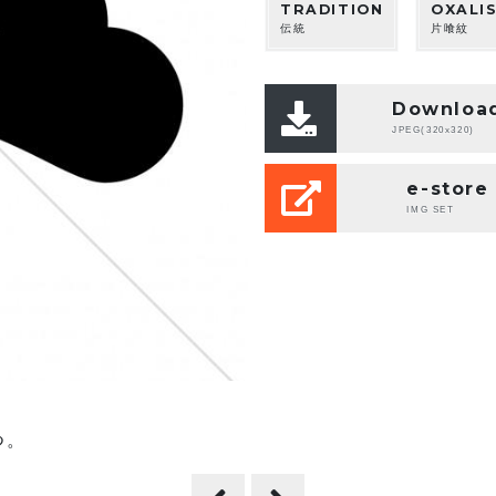
TRADITION
OXALI
伝統
片喰紋
Downloa
JPEG(320x320)
e-store
IMG SET
つ。