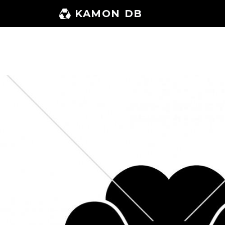
コ
KAMON DB
ン
テ
ン
ツ
へ
ス
キ
ッ
プ