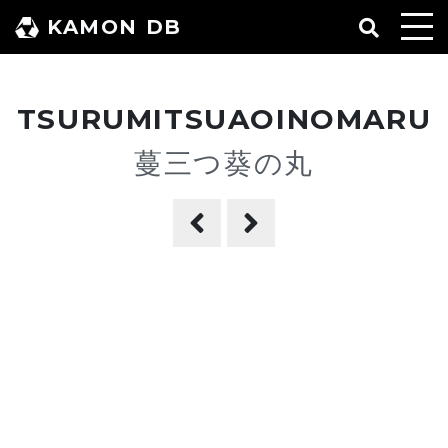
コ
KAMON DB
ン
テ
ン
TSURUMITSUAOINOMARU
ツ
へ
蔓三つ葵の丸
ス
キ
ッ
プ