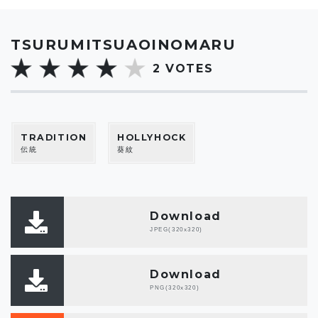
TSURUMITSUAOINOMARU
2
VOTES
TRADITION
HOLLYHOCK
伝統
葵紋
Download
JPEG(320x320)
Download
PNG(320x320)