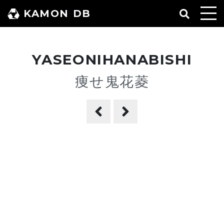
コ
KAMON DB
ン
テ
ン
YASEONIHANABISHI
ツ
へ
痩せ鬼花菱
ス
キ
ッ
プ