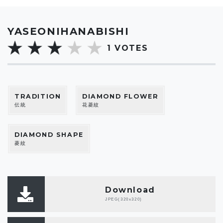
YASEONIHANABISHI
1
VOTES
TRADITION
DIAMOND FLOWER
伝統
花菱紋
DIAMOND SHAPE
菱紋
Download
JPEG(320x320)