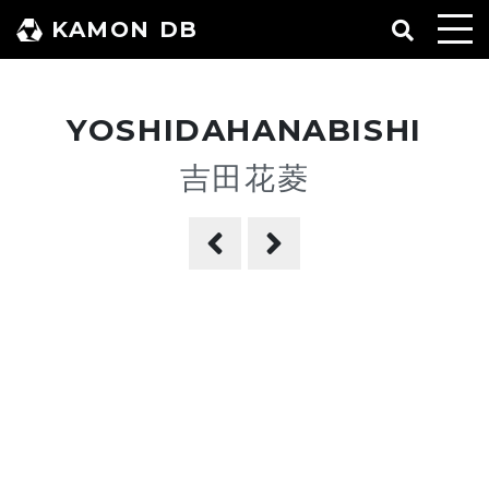
コ
KAMON DB
ン
テ
ン
YOSHIDAHANABISHI
ツ
へ
吉田花菱
ス
キ
ッ
プ