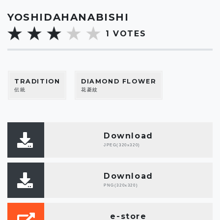
YOSHIDAHANABISHI
1
VOTES
TRADITION
DIAMOND FLOWER
伝統
花菱紋
Download
JPEG(320x320)
Download
PNG(320x320)
e-store