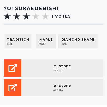
YOTSUKAEDEBISHI
1
VOTES
TRADITION
MAPLE
DIAMOND SHAPE
伝統
楓紋
菱紋
e-store
IMG SET
e-store
AI DATA