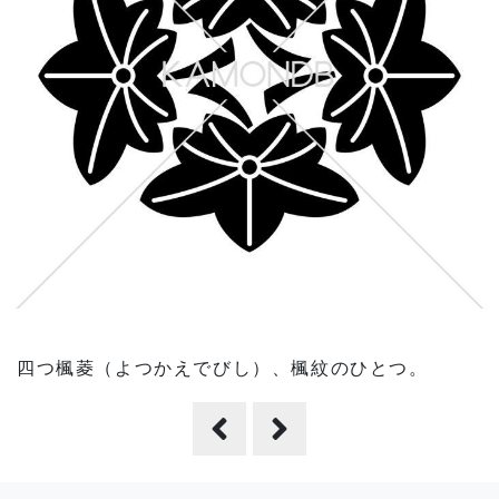
四つ楓菱（よつかえでびし）、楓紋のひとつ。