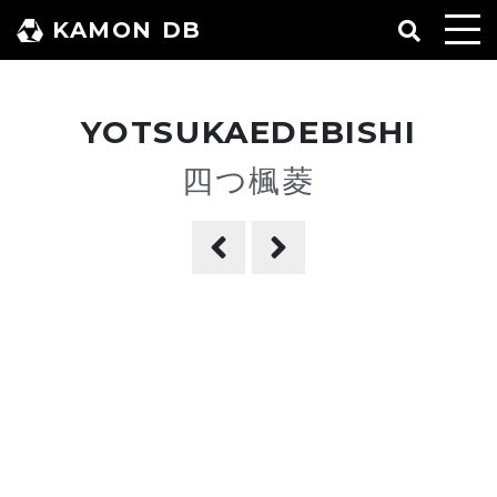
コ
KAMON DB
ン
テ
ン
YOTSUKAEDEBISHI
ツ
へ
四つ楓菱
ス
キ
ッ
プ