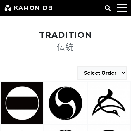
コ
KAMON DB
ン
テ
ン
TRADITION
ツ
へ
伝統
ス
キ
ッ
プ