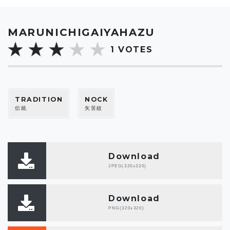
MARUNICHIGAIYAHAZU
1
VOTES
TRADITION
NOCK
伝統
矢筈紋
Download
JPEG(320x320)
Download
PNG(320x320)