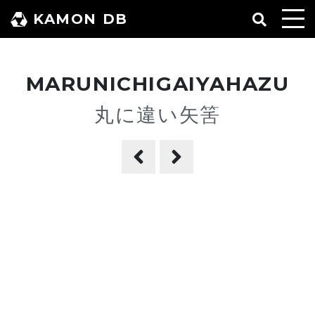
コ
KAMON DB
ン
テ
ン
MARUNICHIGAIYAHAZU
ツ
へ
丸に違い矢筈
ス
キ
ッ
プ