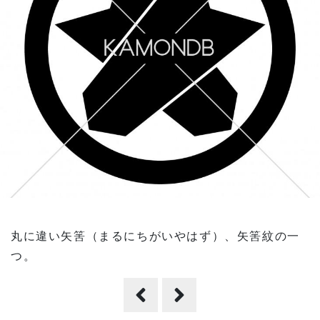
丸に違い矢筈（まるにちがいやはず）、矢筈紋の一
つ。